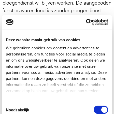
ploegendienst wil blijven werken. De aangeboden
functies waren functies zonder ploegendienst.
De man van de werknemer werkt namelijk bij
dezelfde werkgever. Als de werknemer niet meer
in ploegendienst werkt, kunnen zij niet meer
Deze website maakt gebruik van cookies
samen naar het werk reizen. Meerijden is nodig
We gebruiken cookies om content en advertenties te
omdat de werknemer zelf niet kan rijden.
personaliseren, om functies voor social media te bieden
Openbaar vervoer vindt zij geen optie.
en om ons websiteverkeer te analyseren. Ook delen we
informatie over uw gebruik van onze site met onze
Na twee afwijzingen, wijst de werknemer om
partners voor social media, adverteren en analyse. Deze
diezelfde reden ook de derde functie af.
partners kunnen deze gegevens combineren met andere
informatie die u aan ze heeft verstrekt of die ze hebben
Het Gerechtshof vindt het
verzameld op basis van uw gebruik van hun services.
vervoersprobleem geen reden
Toestemmingsselectie
Noodzakelijk
e