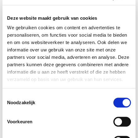
Na 5 maanden heeft de werkgever nog
geen start gemaakt met het ontslag en
Deze website maakt gebruik van cookies
betaling van de transitievergoeding.
We gebruiken cookies om content en advertenties te
personaliseren, om functies voor social media te bieden
Daarom vraagt de vrouw of de werkgever wil
en om ons websiteverkeer te analyseren. Ook delen we
meewerken aan een beëindiging via een
informatie over uw gebruik van onze site met onze
vaststellingsovereenkomst. Dat is een
partners voor social media, adverteren en analyse. Deze
partners kunnen deze gegevens combineren met andere
rechtsgeldige manier om het dienstverband te
informatie die u aan ze heeft verstrekt of die ze hebben
beëindigen en over te kunnen gaan tot betaling
verzameld op basis van uw gebruik van hun services.
van de transitievergoeding. Op dat verzoek
reageert de werkgever ook niet.
Toestemmingsselectie
Noodzakelijk
De werknemer gaat daarom naar de
Kantonrechter met het verzoek haar
Voorkeuren
‘slapende dienstverband’ te beëindigen.