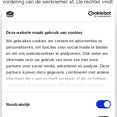
vordering van de werknemer af. De rechter vindt
dat de werknemer er niet op mocht vertrouwen
dat hij 100% salaris zou blijven ontvangen tijdens
zijn arbeidsongeschiktheid. Bij deze uitspraak
verwijst de Kantonrechter naar de wet.
Deze website maakt gebruik van cookies
We gebruiken cookies om content en advertenties te
De wet bepaalt dat een zieke werknemer tijdens
personaliseren, om functies voor social media te bieden
de eerste twee jaar van arbeidsongeschiktheid
en om ons websiteverkeer te analyseren. Ook delen we
recht heeft op betaling van 70% salaris. Dat is de
informatie over uw gebruik van onze site met onze
partners voor social media, adverteren en analyse. Deze
wet. Maar op basis van een afspraak in een cao,
partners kunnen deze gegevens combineren met andere
bedrijfsregeling of in een individuele
informatie die u aan ze heeft verstrekt of die ze hebben
arbeidsovereenkomst kan dat percentage wel
verzameld op basis van uw gebruik van hun services.
hoger zijn. Zo’n afspraak was er in deze zaak
niet.
Toestemmingsselectie
Noodzakelijk
Kantonrechter: “Als er geen